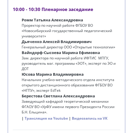
10:00 - 10:30 Пленарное заседание
Ромм Татьяна Александровна
Проректор по научной работе ФГБОУ ВО
«Новосибирский государственный педагогический
университет»
Дьяченко Алексей Владимирович
Генеральный директор ООО «Открытые технологии»
Вайндорф-Сысоева Марина Ефимовна
Зам. директора по научной работе ИФТИС МПГУ,
руководитель маг. программы «ЭОТ», эксперт по ЭО и
ДОТ
Юсова Марина Владимировна
Начальник учебно-методического отдела института
открытого дистанционного образования ФГБОУ ВО
«‎‎НГПУ», эксперт EdTek
Берестова Светлана Александровна
Заведующий кафедрой теоретической механики
ФГАОУ ВО «УрФУ имени первого Президента России
Б.Н. Ельцина».
Трансляция на Youtube
Видеозапись на VK