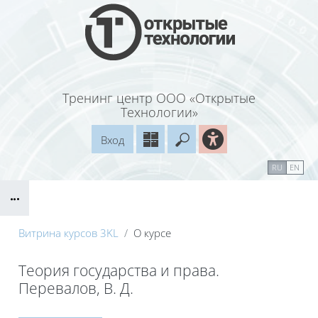
Перейти к основному содержанию
Тренинг центр ООО «Открытые
Технологии»
Вход
Введите ваш поисковый
Справочные материалы
Маршрут внедрения
RU
EN
Блоки
Витрина курсов 3KL
О курсе
Теория государства и права.
Перевалов, В. Д.
Блоки