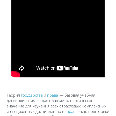
Теория
государства
и
права
— базовая учебная
дисциплина, имеющая общеметодологическое
значение для изучения всех отраслевых, комплексных
и специальных дисциплин по на
прав
лению подготовки