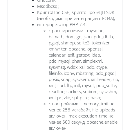
Msodbcsql;
КриптоПро CSP, КриптоПро ЭЦП SDK
(необходимо при интеграции с ЕСИА);
интерпретатор PHP 7.4:
с расширениями - mysqlnd,
bcmath, dom, gd, json, pdo_dblib,
pgsql, shmop, sqlite3, tokenizer,
xmlwriter, opcache, openssl,
calendar, exif, gettext, ldap,
pdo_mysql, phar, simplexml,
sysvmsg, wddx, xsl, pdo, ctype,
fileinfo, iconv, mbstring, pdo_pgsql,
posix, soap, sysvsem, xmlreader, zip,
xml, curl, ftp, intl, mysqli, pdo_sqlite,
readline, sockets, sodium, sysvshm,
xmlrpc, zlib, spl, pcre, hash;
с настройками - memory_limit не
менее 256 мегабайт, file_uploads
включен, max_execution_time не
менее 600 секунд, opcache.enable
включен.