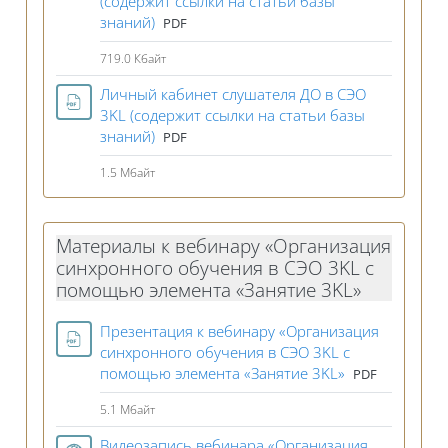
(содержит ссылки на статьи базы
Файл
знаний)
PDF
719.0 Кбайт
Личный кабинет слушателя ДО в СЭО
3KL (содержит ссылки на статьи базы
Файл
знаний)
PDF
1.5 Мбайт
Материалы к вебинару «Организация
синхронного обучения в СЭО 3KL c
помощью элемента «Занятие 3KL»
Презентация к вебинару «Организация
синхронного обучения в СЭО 3KL c
Файл
помощью элемента «Занятие 3KL»
PDF
5.1 Мбайт
Видеозапись вебинара «Организация