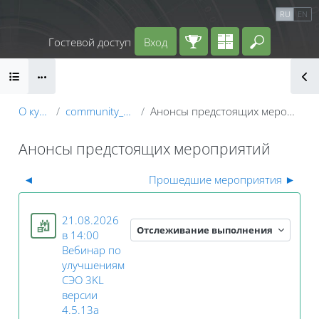
Перейти к основному содержанию
Календарь
Справочные материалы
RU
EN
Маршрут внедрения
Гостевой доступ
Вход
Введите 
Блоки
О курсе
community_users
Анонсы предстоящих мероприятий
Анонсы предстоящих мероприятий
Секция: Анонсы предстоящих мероприятий
Блоки
◄
Прошедшие мероприятия
►
21.08.2026
Отслеживание выполнения
в 14:00
Вебинар по
улучшениям
СЭО 3KL
версии
Занятие 3KL
4.5.13а