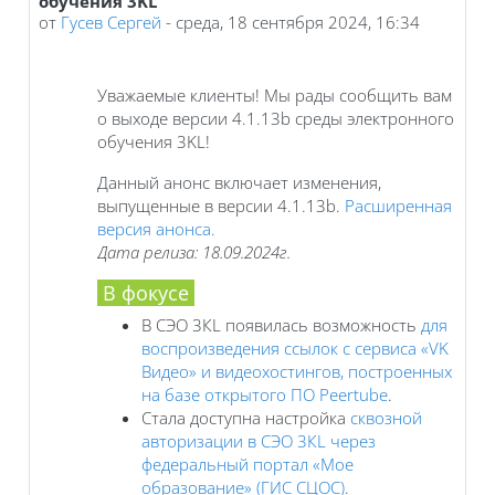
обучения 3KL
от
Гусев Сергей
-
среда, 18 сентября 2024, 16:34
Уважаемые клиенты! Мы рады сообщить вам
о выходе версии 4.1.13b среды электронного
обучения 3KL!
Данный анонс включает изменения,
выпущенные в версии 4.1.13b.
Расширенная
версия анонса.
Дата релиза: 18.09.2024г.
В фокусе
В СЭО 3КL появилась возможность
для
воспроизведения ссылок с сервиса «VK
Видео» и видеохостингов, построенных
на базе открытого ПО Peertube
.
Стала доступна настройка
сквозной
авторизации в СЭО 3КL через
федеральный портал «Мое
образование» (ГИС СЦОС)
.