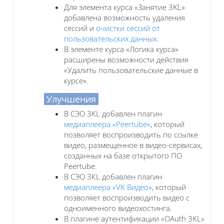
Для элемента курса «Занятие 3KL»
добавлена возможность удаления
сессий и
очистки сессий от
пользовательских данных
.
В элементе курса «Логика курса»
расширены возможности действия
«Удалить пользовательские данные в
курсе».
Улучшения
В СЭО 3КL добавлен плагин
медиаплеера «Peertube»
, который
позволяет воспроизводить по ссылке
видео, размещенное в видео-сервисах,
созданных на базе открытого ПО
Peertube.
В СЭО 3КL добавлен плагин
медиаплеера «VK Видео»
, который
позволяет воспроизводить видео с
одноименного видеохостинга.
В плагине аутентификации «OAuth 3KL»