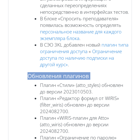
сделанных переопределениях
непосредственно в интерфейсах тестов.
В блоке «Спросить преподавателя»
появилась возможность определять
персональное название для каждого
экземпляра блока
.
В СЭО 3KL добавлен новый
плагин типа
ограничения доступа
«
Ограничение
доступа по наличию подписки на
другой курс»
.
Обновления плагинов
Плагин «Стили» (atto_styles) обновлен
до версии 2023010503.
Плагин «Редактор формул от WIRIS»
(filter_wiris) обновлен до версии
2024082700.
Плагин «WIRIS-плагин для Atto»
(atto_wiris) обновлен до версии
2024082700.
Плагин «Ограничение по паролю»