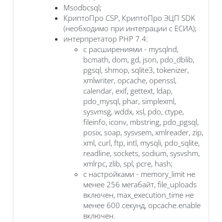
Msodbcsql;
КриптоПро CSP, КриптоПро ЭЦП SDK
(необходимо при интеграции с ЕСИА);
интерпретатор PHP 7.4:
с расширениями - mysqlnd,
bcmath, dom, gd, json, pdo_dblib,
pgsql, shmop, sqlite3, tokenizer,
xmlwriter, opcache, openssl,
calendar, exif, gettext, ldap,
pdo_mysql, phar, simplexml,
sysvmsg, wddx, xsl, pdo, ctype,
fileinfo, iconv, mbstring, pdo_pgsql,
posix, soap, sysvsem, xmlreader, zip,
xml, curl, ftp, intl, mysqli, pdo_sqlite,
readline, sockets, sodium, sysvshm,
xmlrpc, zlib, spl, pcre, hash;
с настройками - memory_limit не
менее 256 мегабайт, file_uploads
включен, max_execution_time не
менее 600 секунд, opcache.enable
включен.