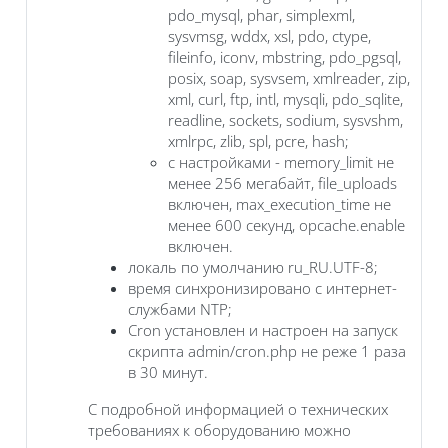
pdo_mysql, phar, simplexml,
sysvmsg, wddx, xsl, pdo, ctype,
fileinfo, iconv, mbstring, pdo_pgsql,
posix, soap, sysvsem, xmlreader, zip,
xml, curl, ftp, intl, mysqli, pdo_sqlite,
readline, sockets, sodium, sysvshm,
xmlrpc, zlib, spl, pcre, hash;
с настройками - memory_limit не
менее 256 мегабайт, file_uploads
включен, max_execution_time не
менее 600 секунд, opcache.enable
включен.
локаль по умолчанию ru_RU.UTF-8;
время синхронизировано с интернет-
службами NTP;
Cron установлен и настроен на запуск
скрипта admin/cron.php не реже 1 раза
в 30 минут.
С подробной информацией о технических
требованиях к оборудованию можно