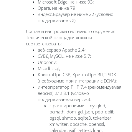
Microsoft Edge, не ниже 93;
Opera, не ниже 79;
Яндекс.Браузер не ниже 22 (условно
поддерживаемый).
Состав и настройки системного окружения
Технической площадки должны
соответствовать:
веб-сервер Apache 2.4;
СУБД MySQL, не ниже 5.7;
Unoconv;
Msodbcsql;
КриптоПро CSP, КриптоПро ЭЦП SDK
(необходимо при интеграции с ЕСИА);
интерпретатор PHP 7.4 (рекомендуемая
версия) или 8.1 (условно
поддерживаемая версия):
с расширениями - mysqlnd,
bcmath, dom, gd, json, pdo_dblib,
pgsql, shmop, sqlite3, tokenizer,
xmlwriter, opcache, openssl,
calendar, exif, gettext, ldap,