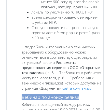
менее 600 секунд, opcache.enable
включен, max_input_vars >= 5000.
локаль по умолчанию ru_RU.UTF-8;
время синхронизировано с интернет-
службами NTP;
Cron установлен и настроен на запуск
скрипта admin/cron.php не реже 1 раза
в 30 минут.
С подробной информацией о технических
требованиях к оборудованию можно
ознакомиться в соответствующих разделах
актуальной версии
Регламента
предоставления сервисов ООО «Открытые
технологии»
( р. 5 — Требования к рабочему
месту пользователя, р. 6 — Требования к
Технической площадке), который доступен на
странице «Документы»
сайта компании.
Вебинар по анонсу релиза
Вебинар, посвященный выходу релиза,
состоится в пятницу 19.09.2025 года в 14-00