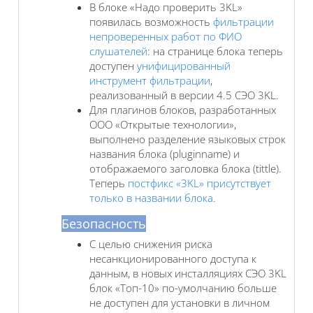
В блоке «Надо проверить 3KL»
появилась возможность
фильтрации
непроверенных работ по ФИО
слушателей
: на странице блока теперь
доступен
унифицированный
инструмент фильтрации
,
реализованный в версии 4.5 СЭО 3KL.
Для плагинов блоков, разработанных
ООО «Открытые технологии»,
выполнено разделение языковых строк
названия блока (pluginname) и
отображаемого заголовка блока (tittle).
Теперь
постфикс «3KL» присутствует
только в названии блока
.
Безопасность
С целью снижения риска
несанкционированного доступа к
данным, в новых инсталляциях СЭО 3KL
блок «Топ-10» по-умолчанию больше
не доступен для установки в личном