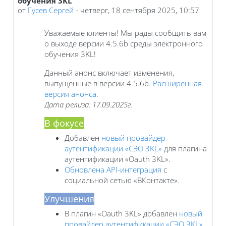
обучения 3KL
от
Гусев Сергей
-
четверг, 18 сентября 2025, 10:57
Уважаемые клиенты! Мы рады сообщить вам
о выходе версии 4.5.6b среды электронного
обучения 3KL!
Данный анонс включает изменения,
выпущенные в версии 4.5.6b.
Расширенная
версия анонса
.
Дата релиза: 17.09.2025г.
В фокусе
Добавлен
новый провайдер
аутентификации «СЭО 3KL»
для плагина
аутентификации «Oauth 3KL».
Обновлена API-интеграция
с
социальной сетью «ВКонтакте».
Улучшения
В плагин «Oauth 3KL» добавлен
новый
провайдер аутентификации «СЭО 3KL»
,