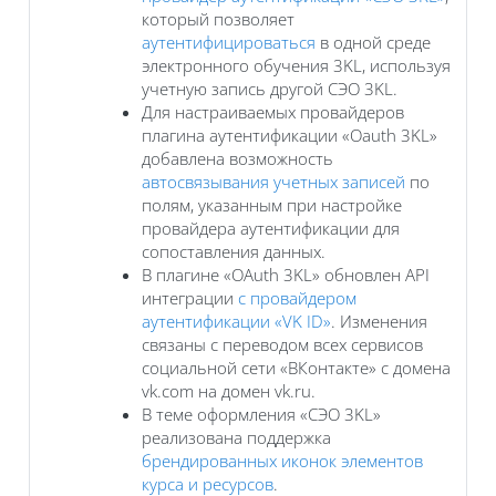
который позволяет
аутентифицироваться
в одной среде
электронного обучения 3KL, используя
учетную запись другой СЭО 3KL.
Для настраиваемых провайдеров
плагина аутентификации «Oauth 3KL»
добавлена возможность
автосвязывания учетных записей
по
полям, указанным при настройке
провайдера аутентификации для
сопоставления данных.
В плагине «OAuth 3KL» обновлен API
интеграции
с провайдером
аутентификации «VK ID»
. Изменения
связаны с переводом всех сервисов
социальной сети «ВКонтакте» с домена
vk.com на домен vk.ru.
В теме оформления «СЭО 3KL»
реализована поддержка
брендированных иконок элементов
курса и ресурсов
.