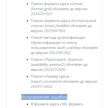
Плагин формата курса «Сетка»
(format_grid) обновлен до версии
2024101507.
Плагин элемента курса «Контрольный
список» (mod_checklist) обновлен до
версии 2025041902.
Плагин метода аутентификации
«Аутентификация по ключу
пользователя» (auth_userkey) обновлен
до версии 2022081902.
Плагин «Прокторинг «Examus»
(availability_examus2) обновлен до
версии 2025072500.
Плагин «Размер курса»
(report_coursesize) обновлен до версии
2024112602.
Исправления ошибок
В формате курса «3KL формат»