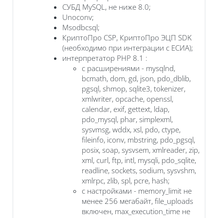
СУБД MySQL, не ниже 8.0;
Unoconv;
Msodbcsql;
КриптоПро CSP, КриптоПро ЭЦП SDK
(необходимо при интеграции с ЕСИА);
интерпретатор PHP 8.1 :
с расширениями - mysqlnd,
bcmath, dom, gd, json, pdo_dblib,
pgsql, shmop, sqlite3, tokenizer,
xmlwriter, opcache, openssl,
calendar, exif, gettext, ldap,
pdo_mysql, phar, simplexml,
sysvmsg, wddx, xsl, pdo, ctype,
fileinfo, iconv, mbstring, pdo_pgsql,
posix, soap, sysvsem, xmlreader, zip,
xml, curl, ftp, intl, mysqli, pdo_sqlite,
readline, sockets, sodium, sysvshm,
xmlrpc, zlib, spl, pcre, hash;
с настройками - memory_limit не
менее 256 мегабайт, file_uploads
включен, max_execution_time не