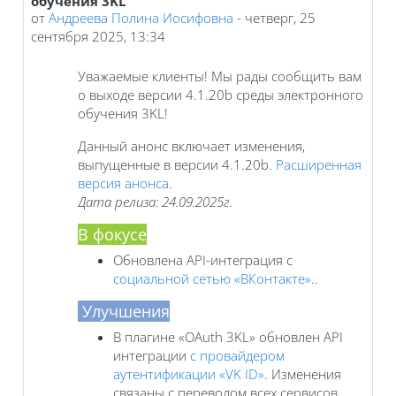
обучения 3KL
от
Андреева Полина Иосифовна
-
четверг, 25
сентября 2025, 13:34
Уважаемые клиенты! Мы рады сообщить вам
о выходе версии 4.1.20b среды электронного
обучения 3KL!
Данный анонс включает изменения,
выпущенные в версии 4.1.20b.
Расширенная
версия анонса
.
Дата релиза: 24.09.2025г.
В фокусе
Обновлена API-интеграция с
социальной сетью «ВКонтакте»
..
Улучшения
В плагине «OAuth 3KL» обновлен API
интеграции
с провайдером
аутентификации «VK ID»
. Изменения
связаны с переводом всех сервисов