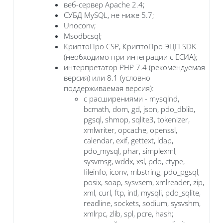
веб-сервер Apache 2.4;
СУБД MySQL, не ниже 5.7;
Unoconv;
Msodbcsql;
КриптоПро CSP, КриптоПро ЭЦП SDK
(необходимо при интеграции с ЕСИА);
интерпретатор PHP 7.4 (рекомендуемая
версия) или 8.1 (условно
поддерживаемая версия):
с расширениями - mysqlnd,
bcmath, dom, gd, json, pdo_dblib,
pgsql, shmop, sqlite3, tokenizer,
xmlwriter, opcache, openssl,
calendar, exif, gettext, ldap,
pdo_mysql, phar, simplexml,
sysvmsg, wddx, xsl, pdo, ctype,
fileinfo, iconv, mbstring, pdo_pgsql,
posix, soap, sysvsem, xmlreader, zip,
xml, curl, ftp, intl, mysqli, pdo_sqlite,
readline, sockets, sodium, sysvshm,
xmlrpc, zlib, spl, pcre, hash;