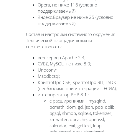
Opera, не ниже 118 (условно
поддерживаемый);
Яндекс.Браузер не ниже 25 (условно
поддерживаемый).
Состав и настройки системного окружения
Технической площадки должны
соответствовать:
веб-сервер Apache 2.4;
СУБД MySQL, не ниже 8.0;
Unoconv;
Msodbcsql;
КриптоПро CSP, КриптоПро ЭЦП SDK
(необходимо при интеграции с ЕСИА);
интерпретатор PHP 8.1 :
с расширениями - mysqlnd,
bcmath, dom, gd, json, pdo_dblib,
pgsql, shmop, sqlite3, tokenizer,
xmlwriter, opcache, openssl,
calendar, exif, gettext, ldap,
pdo_mysql, phar, simplexml,