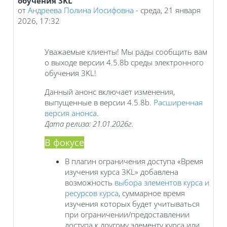
обучения 3KL
от
Андреева Полина Иосифовна
-
среда, 21 января
2026, 17:32
Уважаемые клиенты! Мы рады сообщить вам
о выходе версии 4.5.8b среды электронного
обучения 3KL!
Данный анонс включает изменения,
выпущенные в версии 4.5.8b.
Расширенная
версия анонса
.
Дата релиза: 21.01.2026г.
В фокусе
В плагин ограничения доступа «Время
изучения курса 3KL» добавлена
возможность
выбора элементов курса и
ресурсов курса
, суммарное время
изучения которых будет учитываться
при ограничении/предоставлении
доступа к другому элементу курса или