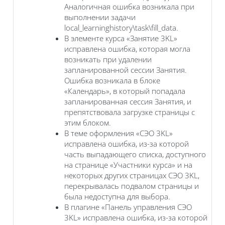
Аналогичная ошибка возникала при
выполнении задачи
local_learninghistory\task\fill_data.
В элементе курса «Занятие 3KL‎»
исправлена ошибка, которая могла
возникать при удалении
запланированной сессии Занятия.
Ошибка возникала в блоке
«Календарь», в который попадала
запланированная сессия Занятия, и
препятствовала загрузке страницы с
этим блоком.
В теме оформления «СЭО 3KL»
исправлена ошибка, из-за которой
часть выпадающего списка, доступного
на странице «Участники курса» и на
некоторых других страницах СЭО 3KL,
перекрывалась подвалом страницы и
была недоступна для выбора.
В плагине «‎Панель управления СЭО
3KL» исправлена ошибка, из-за которой