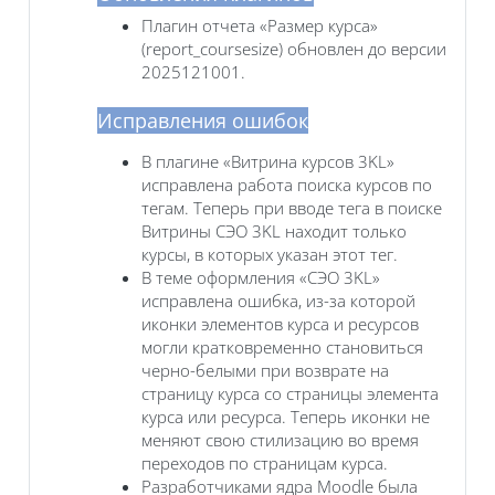
Плагин отчета «Размер курса»
(report_coursesize) обновлен до версии
2025121001.
Исправления ошибок
В плагине «Витрина курсов 3KL»
исправлена работа поиска курсов по
тегам. Теперь при вводе тега в поиске
Витрины СЭО 3KL находит только
курсы, в которых указан этот тег.
В теме оформления «СЭО 3KL‎»
исправлена ошибка, из-за которой
иконки элементов курса и ресурсов
могли кратковременно становиться
черно-белыми при возврате на
страницу курса со страницы элемента
курса или ресурса. Теперь иконки не
меняют свою стилизацию во время
переходов по страницам курса.
Разработчиками ядра Moodle была