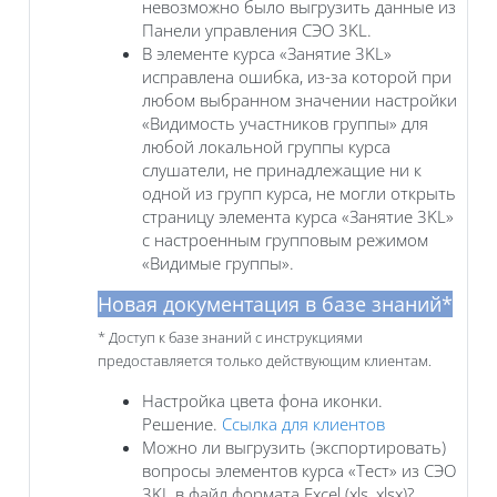
невозможно было выгрузить данные из
Панели управления СЭО 3KL.
В элементе курса «‎Занятие 3KL»
исправлена ошибка, из-за которой при
любом выбранном значении настройки
«Видимость участников группы» для
любой локальной группы курса
слушатели, не принадлежащие ни к
одной из групп курса, не могли открыть
страницу элемента курса «‎Занятие 3KL»
с настроенным групповым режимом
«Видимые группы».
Новая документация в базе знаний*
* Доступ к базе знаний с инструкциями
предоставляется только действующим клиентам.
Настройка цвета фона иконки.
Решение.
Ссылка для клиентов
Можно ли выгрузить (экспортировать)
вопросы элементов курса «Тест» из СЭО
3KL в файл формата Excel (xls, xlsx)?