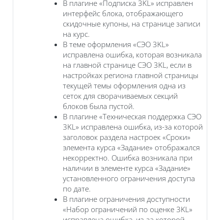
В плагине «Подписка 3KL» исправлен
интерфейс блока, отображающего
скидочные купоны, на странице записи
на курс.
В теме оформления «‎СЭО 3KL»
исправлена ошибка, которая возникала
на главной странице СЭО 3KL, если в
настройках региона главной страницы
текущей темы оформления одна из
сеток для сворачиваемых секций
блоков была пустой.
В плагине «‎Техническая поддержка СЭО
3KL» исправлена ошибка, из-за которой
заголовок раздела настроек «Сроки»
элемента курса «Задание» отображался
некорректно. Ошибка возникала при
наличии в элементе курса «Задание»
установленного ограничения доступа
по дате.
В плагине ограничения доступности
«‎Набор ограничений по оценке 3KL»
исправлена ошибка, из-за которой