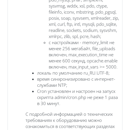
sysvmsg, wddx, xsl, pdo, ctype,
fileinfo, iconv, mbstring, pdo_pgsql,
posix, soap, sysvsem, xmlreader, zip,
xml, curl, ftp, intl, mysqli, pdo_sqlite,
readline, sockets, sodium, sysvshm,
xmlrpc, zlib, spl, pcre, hash;
с настройками - memory_limit не
менее 256 мегабайт, file_uploads
включен, max_execution_time не
менее 600 секунд, opcache.enable
включен, max_input_vars >= 5000.
локаль по умолчанию ru_RU.UTF-8;
время синхронизировано с интернет-
службами NTP;
Cron установлен и настроен на запуск
скрипта admin/cron.php не реже 1 раза
в 30 минут.
С подробной информацией о технических
требованиях к оборудованию можно
ознакомиться в соответствующих разделах