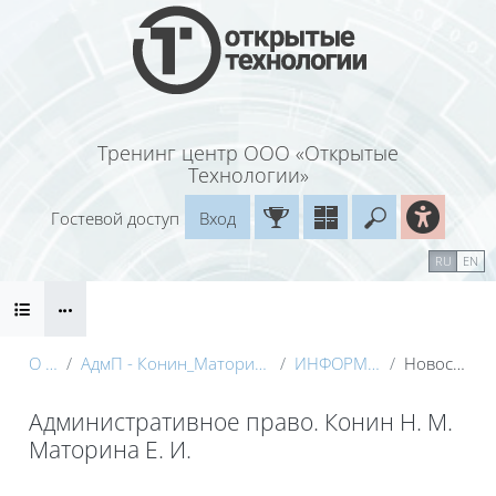
Перейти к основному содержанию
Тренинг центр ООО «Открытые
Технологии»
Гостевой доступ
Вход
Введите ваш
Календарь
Справочные материалы
RU
EN
Блоки
Маршрут внедрения
О курсе
АдмП - Конин_Маторина (Электронный курс)_Демо
ИНФОРМАЦИЯ О КУРСЕ
Новостной форум
Административное право. Конин Н. М.
Маторина Е. И.
Блоки