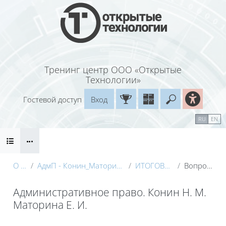
Перейти к основному содержанию
Тренинг центр ООО «Открытые
Технологии»
Гостевой доступ
Вход
Введите ваш
Календарь
Справочные материалы
RU
EN
Блоки
Маршрут внедрения
О курсе
АдмП - Конин_Маторина (Электронный курс)_Демо
ИТОГОВЫЙ КОНТРОЛЬ
Вопросы по курсу
Административное право. Конин Н. М.
Маторина Е. И.
Блоки