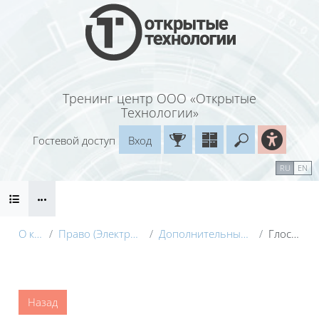
Перейти к основному содержанию
Тренинг центр ООО «Открытые
Технологии»
Гостевой доступ
Вход
Введите ваш
Календарь
Справочные материалы
RU
EN
Блоки
Маршрут внедрения
О курсе
Право (Электронный курс)
Дополнительные материалы
Глоссарий
Блоки
Назад