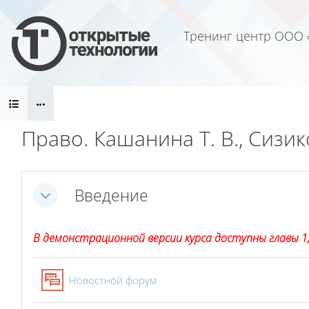
Перейти к основному содержанию
Тренинг центр ООО 
Блоки
Право. Кашанина Т. В., Сизик
Блоки
Section outline
Введение
Свернуть
В демонстрационной версии курса доступны главы 1, 
Новостной форум