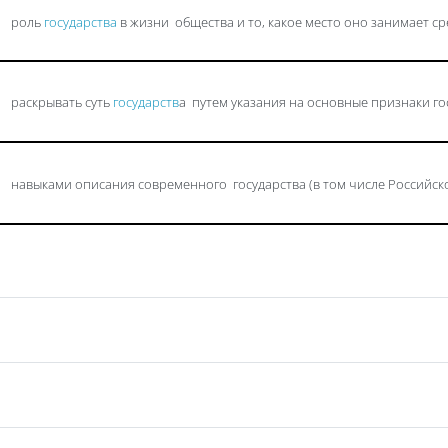
роль
государства
в жизни общества и то, какое место оно занимает с
раскрывать суть
государств
а путем указания на основные признаки го
навыками описания современного государства (в том числе Российск