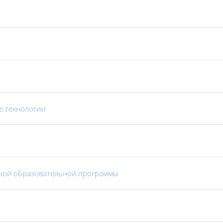
Страница
е технологии
Страница
вной образовательной программы