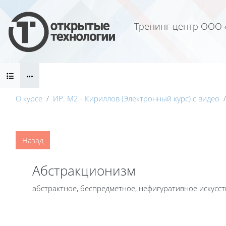
Перейти к основному содержанию
Тренинг центр ООО 
Блоки
О курсе
ИР. М2 - Кириллов (Электронный курс) с видео
Блоки
Назад
Абстракционизм
абстрактное, беспредметное, нефигуративное искусс