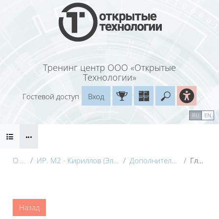
Перейти к основному содержанию
Тренинг центр ООО «Открытые
Технологии»
Гостевой доступ
Вход
Введите ваш
Календарь
Справочные материалы
RU
EN
Блоки
Маршрут внедрения
О курсе
ИР. М2 - Кириллов (Электронный курс) с видео
Дополнительные материалы
Глоссарий
Блоки
Назад