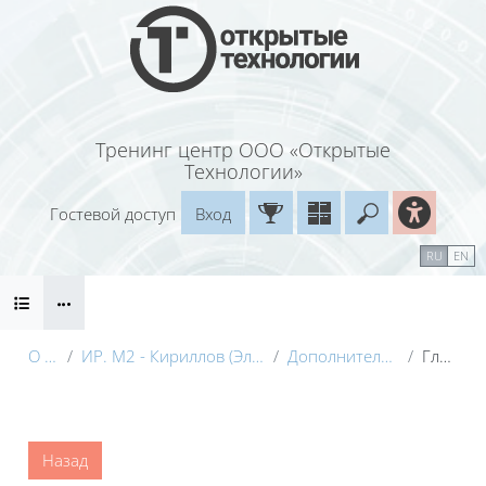
Перейти к основному содержанию
Тренинг центр ООО «Открытые
Технологии»
Гостевой доступ
Вход
Введите ваш
Календарь
Справочные материалы
RU
EN
Блоки
Маршрут внедрения
О курсе
ИР. М2 - Кириллов (Электронный курс) с видео
Дополнительные материалы
Глоссарий
Блоки
Назад