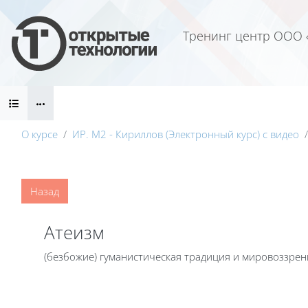
Перейти к основному содержанию
Тренинг центр ООО 
Блоки
О курсе
ИР. М2 - Кириллов (Электронный курс) с видео
Блоки
Назад
Атеизм
(безбожие) гуманистическая традиция и мировоззре