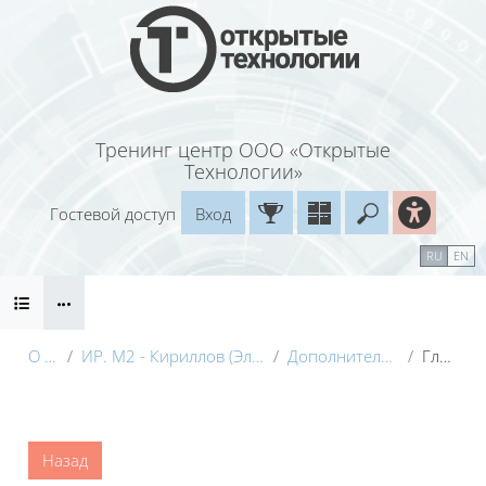
Перейти к основному содержанию
Тренинг центр ООО «Открытые
Технологии»
Гостевой доступ
Вход
Введите ваш
Календарь
Справочные материалы
RU
EN
Блоки
Маршрут внедрения
О курсе
ИР. М2 - Кириллов (Электронный курс) с видео
Дополнительные материалы
Глоссарий
Блоки
Назад