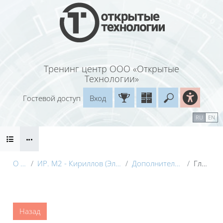
Перейти к основному содержанию
Тренинг центр ООО «Открытые
Технологии»
Гостевой доступ
Вход
Введите ваш
Календарь
Справочные материалы
RU
EN
Блоки
Маршрут внедрения
О курсе
ИР. М2 - Кириллов (Электронный курс) с видео
Дополнительные материалы
Глоссарий
Блоки
Назад