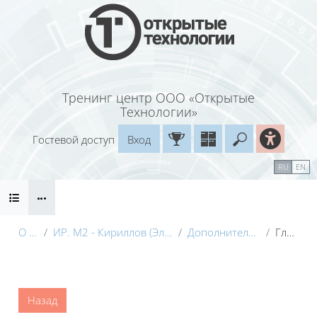
Перейти к основному содержанию
Тренинг центр ООО «Открытые
Технологии»
Гостевой доступ
Вход
Введите ваш
Календарь
Справочные материалы
RU
EN
Блоки
Маршрут внедрения
О курсе
ИР. М2 - Кириллов (Электронный курс) с видео
Дополнительные материалы
Глоссарий
Блоки
Назад