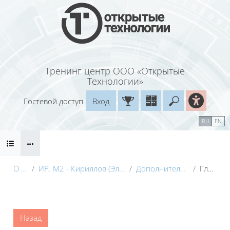
Перейти к основному содержанию
Тренинг центр ООО «Открытые
Технологии»
Гостевой доступ
Вход
Введите ваш
Календарь
Справочные материалы
RU
EN
Блоки
Маршрут внедрения
О курсе
ИР. М2 - Кириллов (Электронный курс) с видео
Дополнительные материалы
Глоссарий
Блоки
Назад