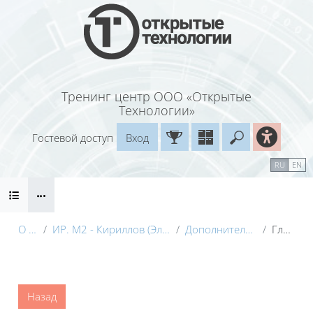
Перейти к основному содержанию
Тренинг центр ООО «Открытые
Технологии»
Гостевой доступ
Вход
Введите ваш
Календарь
Справочные материалы
RU
EN
Блоки
Маршрут внедрения
О курсе
ИР. М2 - Кириллов (Электронный курс) с видео
Дополнительные материалы
Глоссарий
Блоки
Назад