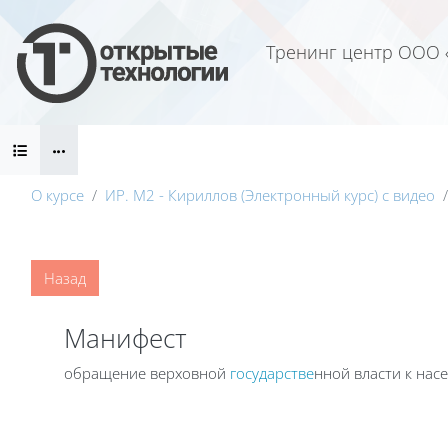
Перейти к основному содержанию
Тренинг центр ООО 
Блоки
О курсе
ИР. М2 - Кириллов (Электронный курс) с видео
Блоки
Назад
Манифест
обращение верховной
государстве
нной власти к нас