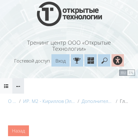
Перейти к основному содержанию
Тренинг центр ООО «Открытые
Технологии»
Гостевой доступ
Вход
Введите ваш
Календарь
Справочные материалы
RU
EN
Блоки
Маршрут внедрения
О курсе
ИР. М2 - Кириллов (Электронный курс) с видео
Дополнительные материалы
Глоссарий
Блоки
Назад