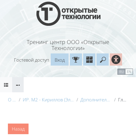
Перейти к основному содержанию
Тренинг центр ООО «Открытые
Технологии»
Гостевой доступ
Вход
Введите ваш
Календарь
Справочные материалы
RU
EN
Блоки
Маршрут внедрения
О курсе
ИР. М2 - Кириллов (Электронный курс) с видео
Дополнительные материалы
Глоссарий
Блоки
Назад