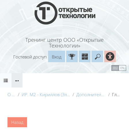
Перейти к основному содержанию
Тренинг центр ООО «Открытые
Технологии»
Гостевой доступ
Вход
Введите ваш
Календарь
Справочные материалы
RU
EN
Блоки
Маршрут внедрения
О курсе
ИР. М2 - Кириллов (Электронный курс) с видео
Дополнительные материалы
Глоссарий
Блоки
Назад