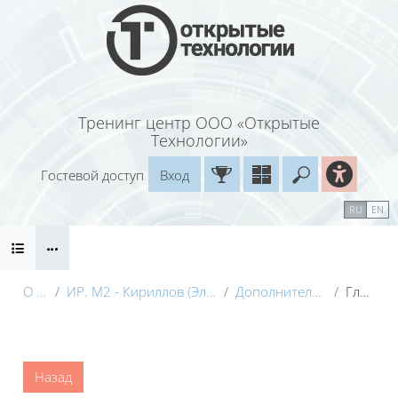
Перейти к основному содержанию
Тренинг центр ООО «Открытые
Технологии»
Гостевой доступ
Вход
Введите ваш
Календарь
Справочные материалы
RU
EN
Блоки
Маршрут внедрения
О курсе
ИР. М2 - Кириллов (Электронный курс) с видео
Дополнительные материалы
Глоссарий
Блоки
Назад