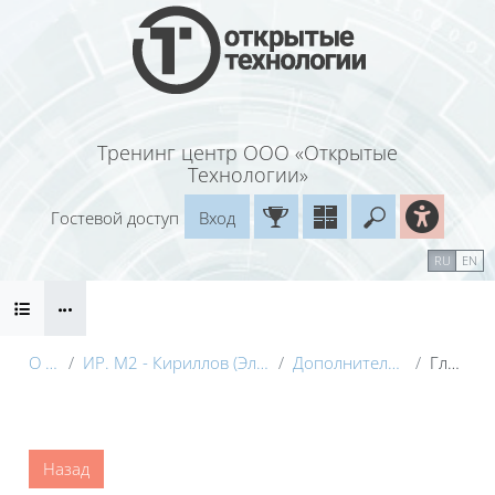
Перейти к основному содержанию
Тренинг центр ООО «Открытые
Технологии»
Гостевой доступ
Вход
Введите ваш
Календарь
Справочные материалы
RU
EN
Блоки
Маршрут внедрения
О курсе
ИР. М2 - Кириллов (Электронный курс) с видео
Дополнительные материалы
Глоссарий
Блоки
Назад