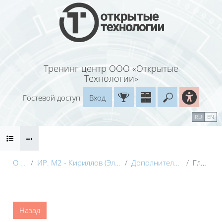
Перейти к основному содержанию
Тренинг центр ООО «Открытые
Технологии»
Гостевой доступ
Вход
Введите ваш
Календарь
Справочные материалы
RU
EN
Блоки
Маршрут внедрения
О курсе
ИР. М2 - Кириллов (Электронный курс) с видео
Дополнительные материалы
Глоссарий
Блоки
Назад