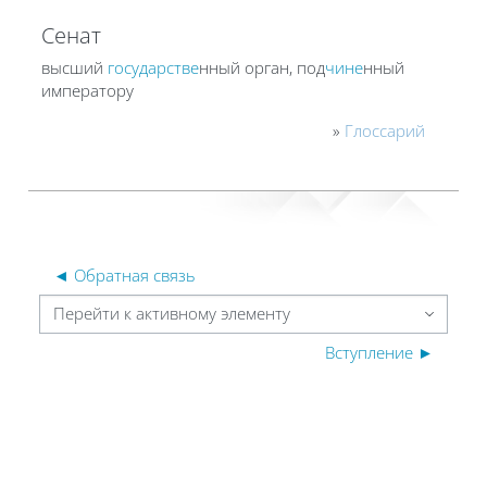
Сенат
высший
государстве
нный орган, под
чине
нный
императору
»
Глоссарий
◄ Обратная связь
Перейти к активному элементу
Вступление ►
Блоки
Блоки