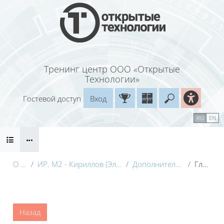
Перейти к основному содержанию
Тренинг центр ООО «Открытые
Технологии»
Гостевой доступ
Вход
Введите ваш
Календарь
Справочные материалы
RU
EN
Блоки
Маршрут внедрения
О курсе
ИР. М2 - Кириллов (Электронный курс) с видео
Дополнительные материалы
Глоссарий
Блоки
Назад