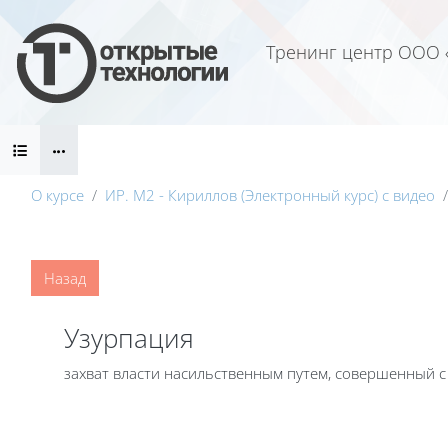
Перейти к основному содержанию
Тренинг центр ООО 
Блоки
О курсе
ИР. М2 - Кириллов (Электронный курс) с видео
Блоки
Назад
Узурпация
захват власти насильственным путем, совершенный 