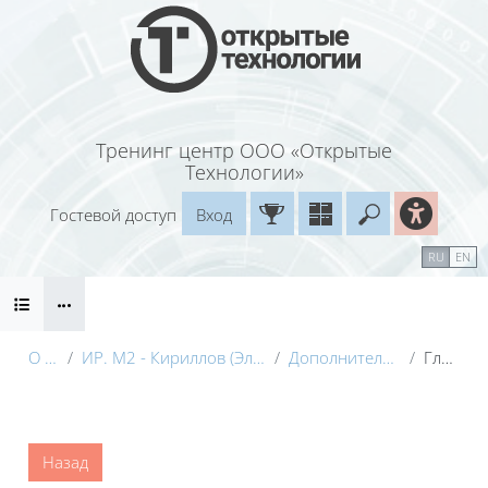
Перейти к основному содержанию
Тренинг центр ООО «Открытые
Технологии»
Гостевой доступ
Вход
Введите ваш
Календарь
Справочные материалы
RU
EN
Блоки
Маршрут внедрения
О курсе
ИР. М2 - Кириллов (Электронный курс) с видео
Дополнительные материалы
Глоссарий
Блоки
Назад