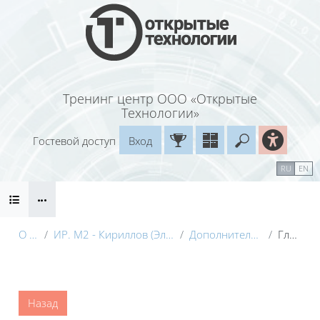
Перейти к основному содержанию
Тренинг центр ООО «Открытые
Технологии»
Гостевой доступ
Вход
Введите ваш
Календарь
Справочные материалы
RU
EN
Блоки
Маршрут внедрения
О курсе
ИР. М2 - Кириллов (Электронный курс) с видео
Дополнительные материалы
Глоссарий
Блоки
Назад