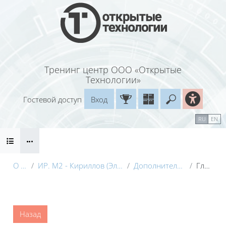
Перейти к основному содержанию
Тренинг центр ООО «Открытые
Технологии»
Гостевой доступ
Вход
Введите ваш
Календарь
Справочные материалы
RU
EN
Блоки
Маршрут внедрения
О курсе
ИР. М2 - Кириллов (Электронный курс) с видео
Дополнительные материалы
Глоссарий
Блоки
Назад