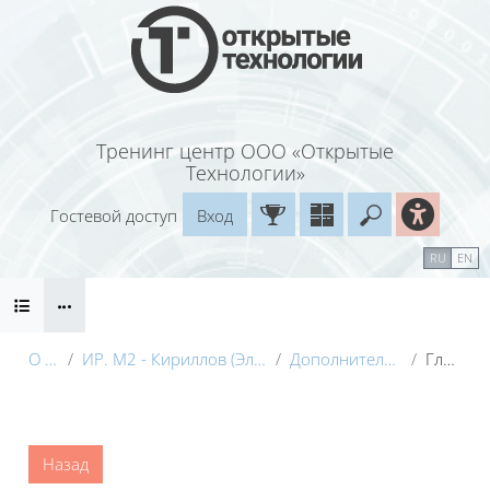
Перейти к основному содержанию
Тренинг центр ООО «Открытые
Технологии»
Гостевой доступ
Вход
Введите ваш
Календарь
Справочные материалы
RU
EN
Блоки
Маршрут внедрения
О курсе
ИР. М2 - Кириллов (Электронный курс) с видео
Дополнительные материалы
Глоссарий
Блоки
Назад