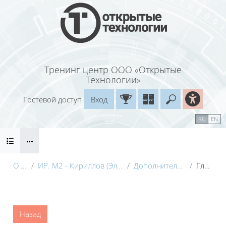
Перейти к основному содержанию
Тренинг центр ООО «Открытые
Технологии»
Гостевой доступ
Вход
Введите ваш
Календарь
Справочные материалы
RU
EN
Блоки
Маршрут внедрения
О курсе
ИР. М2 - Кириллов (Электронный курс) с видео
Дополнительные материалы
Глоссарий
Блоки
Назад