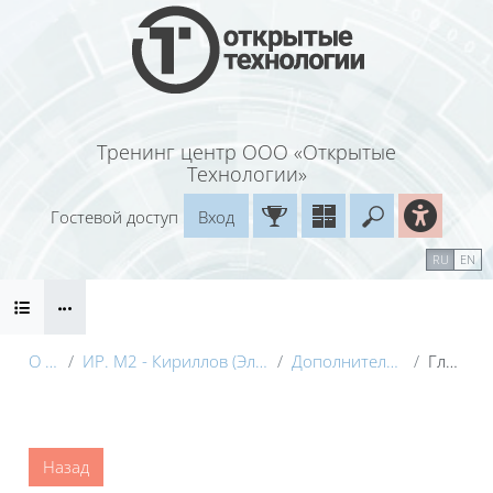
Перейти к основному содержанию
Тренинг центр ООО «Открытые
Технологии»
Гостевой доступ
Вход
Введите ваш
Календарь
Справочные материалы
RU
EN
Блоки
Маршрут внедрения
О курсе
ИР. М2 - Кириллов (Электронный курс) с видео
Дополнительные материалы
Глоссарий
Блоки
Назад