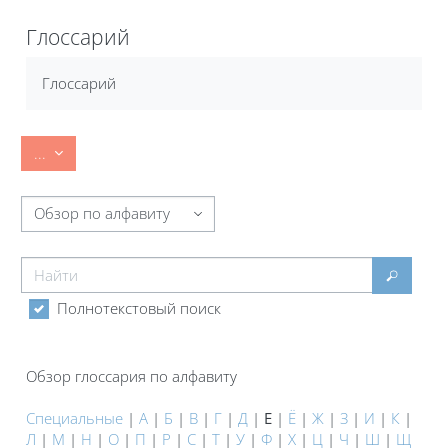
Блоки
Глоссарий
Требуемые условия завершения
Глоссарий
Экспорт записей
...
Обзор глоссария по алфавиту
Найти
Найти
Полнотекстовый поиск
Обзор глоссария по алфавиту
Специальные
|
А
|
Б
|
В
|
Г
|
Д
|
Е
|
Ё
|
Ж
|
З
|
И
|
К
|
Л
|
М
|
Н
|
О
|
П
|
Р
|
С
|
Т
|
У
|
Ф
|
Х
|
Ц
|
Ч
|
Ш
|
Щ