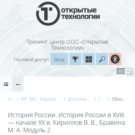
Перейти к основному содержанию
Тренинг центр ООО «Открытые
Технологии»
Гостевой доступ
Вход
Введите ваш
Календарь
Справочные материалы
RU
EN
Блоки
Маршрут внедрения
О курсе
ИР. М2 - Кириллов (Электронный курс) с видео
Дополнительные материалы
Глоссарий
Обзор по алфавиту
История России. История России в XVIII
— начале XX в. Кириллов В. В., Бравина
М. А. Модуль 2