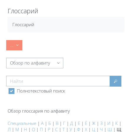
Блоки
Глоссарий
Требуемые условия завершения
Глоссарий
Экспорт записей
...
Обзор глоссария по алфавиту
Найти
Найти
Полнотекстовый поиск
Обзор глоссария по алфавиту
Специальные
|
А
|
Б
|
В
|
Г
|
Д
|
Е
|
Ё
|
Ж
|
З
|
И
|
К
|
Л
|
М
|
Н
|
О
|
П
|
Р
|
С
|
Т
|
У
|
Ф
|
Х
|
Ц
|
Ч
|
Ш
|
Щ