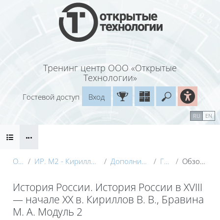
Перейти к основному содержанию
Тренинг центр ООО «Открытые
Технологии»
Гостевой доступ
Вход
Введите ваш
Календарь
Справочные материалы
RU
EN
Блоки
Маршрут внедрения
О курсе
ИР. М2 - Кириллов (Электронный курс) с видео
Дополнительные материалы
Глоссарий
Обзор по алфавиту
История России. История России в XVIII
— начале XX в. Кириллов В. В., Бравина
М. А. Модуль 2