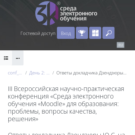
Перейти к основному содержанию
Гостевой доступ
Вход
Введите 
Календарь
Справочные материалы
RU
EN
Блоки
Маршрут внедрения
conf_2024
День 2: 22 мая
Ответы докладчика Дзендзюры Ю.С. на вопросы
III Всероссийская научно-практическая
конференция «Среда электронного
обучения «Moodle» для образования:
проблемы, вопросы качества,
решения»
Блоки
Ответы докладчика Дзендзюры Ю.С. на