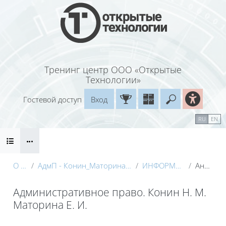
Перейти к основному содержанию
Тренинг центр ООО «Открытые
Технологии»
Гостевой доступ
Вход
Введите ваш
Календарь
Справочные материалы
RU
EN
Блоки
Маршрут внедрения
О курсе
АдмП - Конин_Маторина (Электронный курс)_Демо
ИНФОРМАЦИЯ О КУРСЕ
Аннотация
Административное право. Конин Н. М.
Маторина Е. И.
Блоки