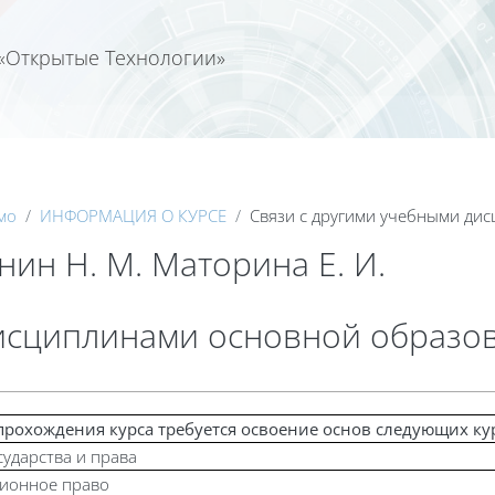
«Открытые Технологии»
Календа
мо
ИНФОРМАЦИЯ О КУРСЕ
Связи с другими учебными ди
ин Н. М. Маторина Е. И.
дисциплинами основной образо
прохождения курса требуется освоение основ следующих ку
сударства и права
ционное право