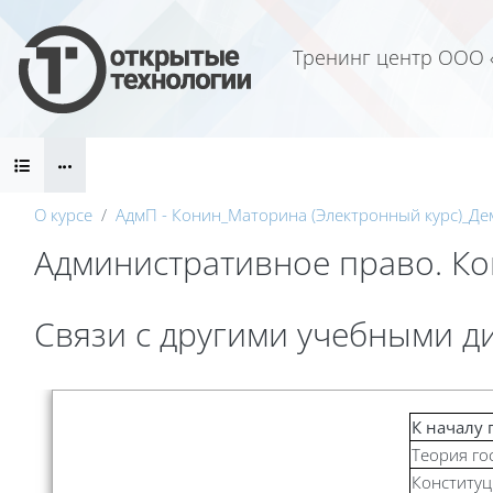
Перейти к основному содержанию
Тренинг центр ООО 
Блоки
О курсе
АдмП - Конин_Маторина (Электронный курс)_Де
Административное право. Кон
Блоки
Связи с другими учебными 
Требуемые условия завершения
К началу 
Теория го
Конститу