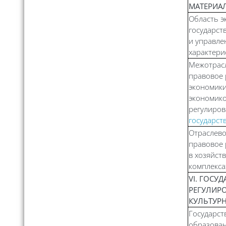
МАТЕРИА
Область э
государст
и управле
характери
Межотрас
правовое 
экономики
экономико
регулиро
государст
Отраслево
правовое 
в хозяйст
комплекса
VI. ГОСУ
РЕГУЛИР
КУЛЬТУР
Государст
образован