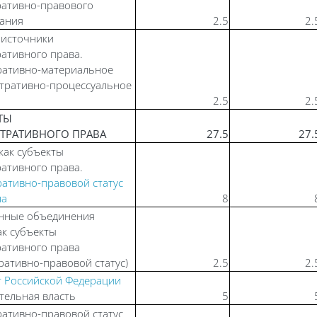
ративно-правового
вания
2.5
2.
 источники
ативного права.
ративно-материальное
тративно-процессуальное
2.5
2.
КТЫ
ТРАТИВНОГО ПРАВА
27.5
27.
как субъекты
ативного права.
ативно-правовой статус
на
8
нные объединения
ак субъекты
ативного права
ративно-правовой статус)
2.5
2.
 Российской Федерации
тельная власть
5
ативно-правовой статус