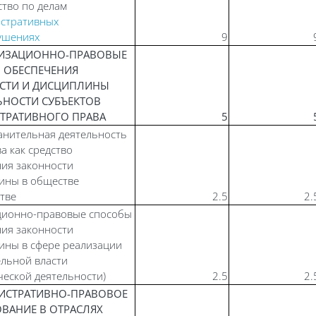
тво по делам
стративных
ушениях
9
АНИЗАЦИОННО-ПРАВОВЫЕ
 ОБЕСПЕЧЕНИЯ
СТИ И ДИСЦИПЛИНЫ
ЬНОСТИ СУБЪЕКТОВ
ТРАТИВНОГО ПРАВА
5
нительная деятельность
а как средство
ия законности
ины в обществе
стве
2.5
2.
ционно-правовые способы
ия законности
ины в сфере реализации
льной власти
ческой деятельности)
2.5
2.
НИСТРАТИВНО-ПРАВОВОЕ
ВАНИЕ В ОТРАСЛЯХ