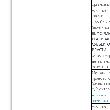
органов м
Администр
юридичес
Служба и 
(админист
III. ФОР
РЕАЛИЗА
СУБЪЕКТ
ВЛАСТИ
Формы уп
деятельно
исполните
Методы а
правового
(реализац
субъектов
Админист
администр
Администр