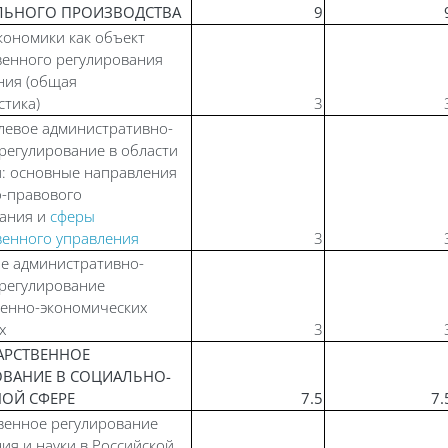
ЛЬНОГО ПРОИЗВОДСТВА
9
кономики как объект
венного регулирования
ния (общая
стика)
3
левое административно-
регулирование в области
: основные направления
-правового
вания и
сферы
венного управления
3
е административно-
регулирование
венно-экономических
х
3
ДАРСТВЕННОЕ
ОВАНИЕ В СОЦИАЛЬНО-
НОЙ СФЕРЕ
7.5
7.
венное регулирование
ия и науки в Российской