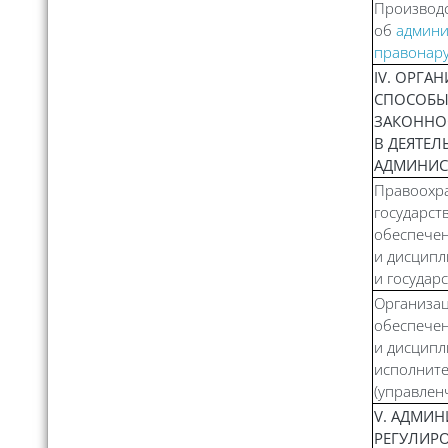
Производс
об
админи
правонар
IV. ОРГ
СПОСОБЫ
ЗАКОННО
В ДЕЯТЕЛ
АДМИНИС
Правоохра
государств
обеспечен
и дисципл
и государ
Организа
обеспечен
и дисципл
исполните
(управлен
V. АДМИ
РЕГУЛИРО