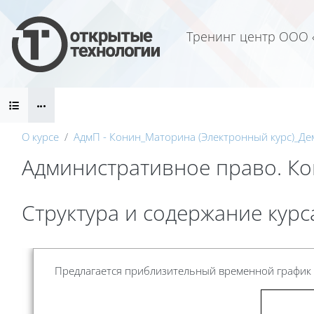
Перейти к основному содержанию
Тренинг центр ООО 
Блоки
О курсе
АдмП - Конин_Маторина (Электронный курс)_Де
Административное право. Кон
Блоки
Структура и содержание курс
Требуемые условия завершения
Предлагается приблизительный временной график 