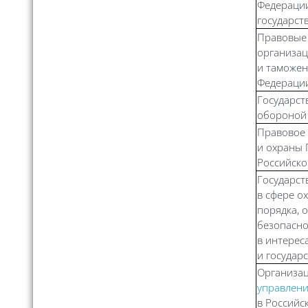
Федераци
государст
Правовые 
организац
и таможен
Федераци
Государст
обороной
Правовое
и охраны 
Российск
Государст
в сфере о
порядка, 
безопасно
в интерес
и государ
Организа
управлен
в Российс