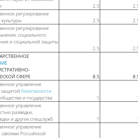
и
2.5
2.
венное регулирование
х культуры
2.5
2.
венное регулирование
анения, социального
ния и социальной защиты
2.5
2.
УДАРСТВЕННОЕ
НИЕ
ИСТРАТИВНО-
ЕСКОЙ СФЕРЕ
8.5
8.
венное управление
и защитой
безопасности
 общества и государства
1
венное управление
стью разведки,
едки и других спецслужб
1
венное управление
связями Российской