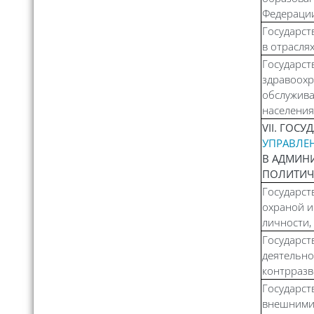
Федераци
Государст
в отрасля
Государст
здравоохр
обслужива
населения
VII. ГОС
УПРАВЛЕ
В АДМИН
ПОЛИТИЧ
Государст
охраной 
личности,
Государст
деятельно
контрразв
Государст
внешними 