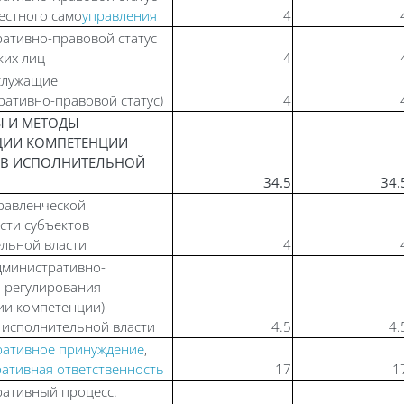
естного само
управления
4
ативно-правовой статус
ких лиц
4
служащие
ративно-правовой статус)
4
МЫ И МЕТОДЫ
ЦИИ КОМПЕТЕНЦИИ
ОВ ИСПОЛНИТЕЛЬНОЙ
34.5
34.
равленческой
сти субъектов
льной власти
4
дминистративно-
 регулирования
ии компетенции)
 исполнительной власти
4.5
4.
ративное принуждение
,
ативная ответственность
17
1
ативный процесс.