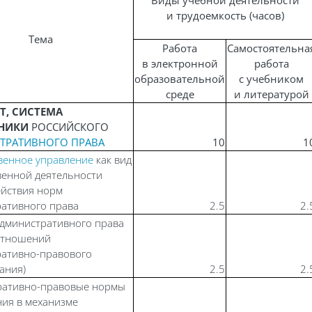
Виды учебной деятельности
и трудоемкость (часов)
Тема
Работа
Самостоятельна
в электронной
работа
образовательной
с учебником
среде
и литературой
ЕТ, СИСТЕМА
ЧНИКИ
РОССИЙСКОГО
ТРАТИВНОГО ПРАВА
10
1
венное управление
как вид
венной деятельности
ействия норм
ативного права
2.5
2.
дминистративного права
отношений
ративно-правового
ания)
2.5
2.
ративно-правовые нормы
ия в механизме