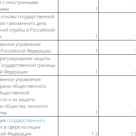
и с иностранными
вами
1
основы государственной
ии таможенного дела
ной службы в Российской
и
1
венное управление
 Российской Федерации
1
 регулирование защиты
Государственной границы
ой Федерации
1
венное управление
храны общественного
общественной
сти и их защиты
ах общества, личности
ства
1
ция
государственного
ия
в сфере юстиции
кой Федерации
1.5
1.