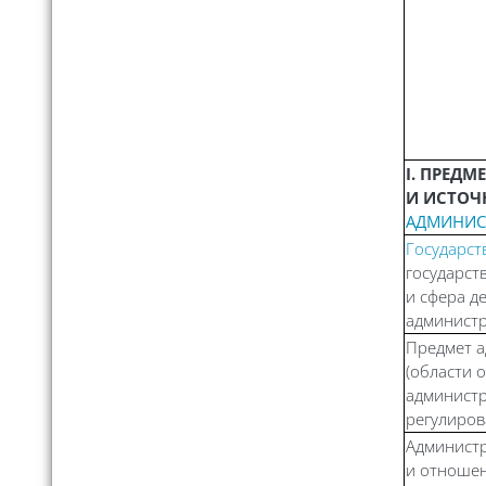
I. ПРЕДМ
И ИСТО
АДМИНИС
Государст
государст
и сфера д
администр
Предмет а
(области 
админист
регулиров
Админист
и отношен