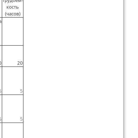
трудоем-
кость
(часов)
я
0
20
5
5
5
5