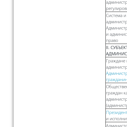
админист
регулиро
Система и
администр
Админист
и админис
право
II. СУБЪЕ
АДМИНИС
Граждане 
администр
Администр
граждани
Обществе
граждан к
администр
(админист
Президент
и исполни
Администр