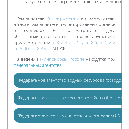
услуг в области гидрометеорологии и смежных с н
Руководитель
Росгидромета
и его заместители,
а также руководители территориальных органов
в субъектах РФ рассматривают дела
об административных правонарушениях,
предусмотренных
ч. 3 и 4 ст. 7.2, ст. 8.5, ч. 1 и 2
ст. 8.40, ст. 8.43
КоАП РФ.
В ведении
Минприроды России
находятся три
федеральных агентства
.
Федеральное агентство водных ресурсов (Росводресу
Федеральное агентство лесного хозяйства (Рослесхоз)
Федеральное агентство по недропользованию (Росне