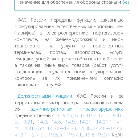
значение для обеспечения обороны страны и
безопа
ФАС России переданы функции, связанные
с регулированием естественных монополий, цен
(тарифов) в электроэнергетике, нефтегазовом
комплексе, на железнодорожном и ином
транспорте, на услуги в транспортных
терминалах, портах, аэропортах, услуги
общедоступной электрической и почтовой связи,
а также на иные виды товаров (работ, услуг),
подлежащих государственному регулированию,
контроль за их применением согласно
законодательству РФ.
Должностными лицами
ФАС России и ее
территориальных органов рассматриваются дела
об
административных правонарушениях
,
предусмотренных
ст. 9.15, ч. 6, 10 и 12 ст. 9.16,
ст. 9.21
,
14.3, 14.6, 14.9, 14.31, 14.31.1, ч.1
ст. 14.31.2, ст. 14.32—14.33, 14.38, 14.40—14.42
,
ч. 2.1—2.7 ст. 19.5, ст. 19.7.1, 19.8, 19.31
КоАП