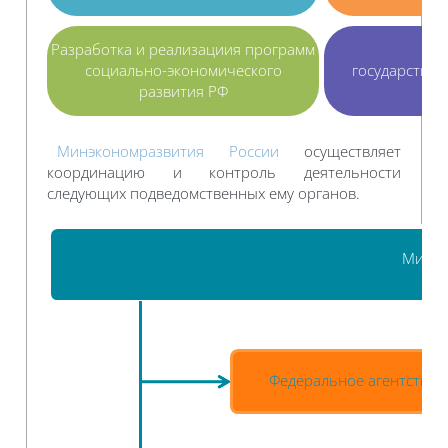
Разработка и реализациия программ
Уп
социально-экономического
государстве
развития РФ
р
Минэкономразвития России
осуществляет
координацию и контроль деятельности
следующих подведомственных ему органов.
Минэк
Федеральное агентство
п