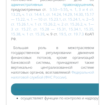
административных правонарушения
х,
предусмотренных ст.
5.53—5.55
,
ч. 1, 3 и 4 ст.
13.25
,
ч. 1 ст. 14.4.1, ст. 14.24, 14.29, 14.30,
15.17
— 15.22, ч. 1 — 10 ст. 15.23.1, ст. 15.24.1, ч. 2—5
ст. 15.26.1, ч. 1 ст. 15.26.2, ч. 2 ст. 15.26.2, ч. 1—
3 ст. 15.27, ст. 15.28 — 15.31, 15.34.1, 15.35,
15.38, ч. 1 ст. 15.39
, ч. 9 ст.
19.5, ст. 19.7.3
КоАП
РФ.
Большая роль в межотраслевом
государственном регулировании движения
финансовых потоков, кроме организаций
банковской системы, принадлежит также
вертикально централизованной системе
налоговых органов, возглавляемой
Федеральной
налоговой службой (ФНС России)
.
Федеральная налоговая служба
осуществляет функции по контролю и надзору: