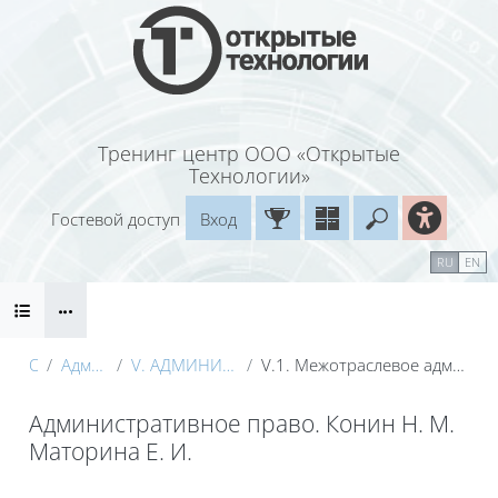
Перейти к основному содержанию
Тренинг центр ООО «Открытые
Технологии»
Гостевой доступ
Вход
Введите ваш
Календарь
Справочные материалы
RU
EN
Блоки
Маршрут внедрения
О курсе
АдмП - Конин_Маторина (Электронный курс)_Демо
V. АДМИНИСТРАТИВНО-ПРАВОВОЕ РЕГУЛИРОВАНИЕ В ОТРАСЛЯХ МАТЕРИАЛЬНОГО ПРОИЗВОДСТВА
V.1. Межотраслевое административно-правовое регулирование в области экономики: основные направления экономико-правового регулирования и сферы государственного управления
Административное право. Конин Н. М.
Маторина Е. И.
Блоки