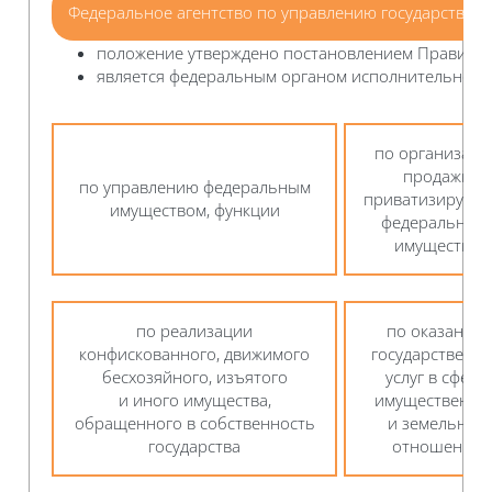
Федеральное агентство по управлению государствен
положение утверждено постановлением Правитель
является федеральным органом исполнительной 
по организаци
продажи
по управлению федеральным
приватизируемо
имуществом, функции
федерального
имущества
по реализации
по оказанию
конфискованного, движимого
государственн
бесхозяйного, изъятого
услуг в сфере
и иного имущества,
имущественны
обращенного в собственность
и земельных
государства
отношений