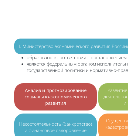
I. Министерство экономического развития Российско
образовано в соответствии с постановлением Пра
является федеральным органом исполнительной 
государственной политики и нормативно-правово
Анализ и прогнозирование
Развитие пр
социально-экономического
деятельности, 
развития
и мал
Осуществлени
Несостоятельность (банкротство)
кадастрового 
и финансовое оздоровление
дея