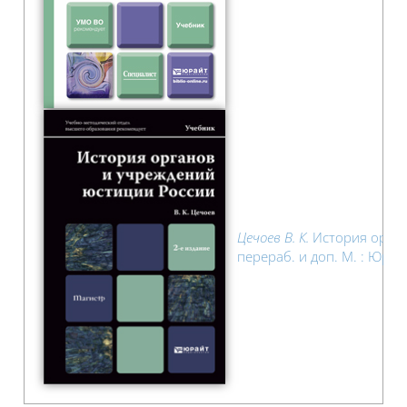
Цечоев В. К.
История органо
перераб. и доп. М. : Юрай