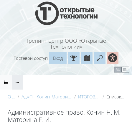
Перейти к основному содержанию
Тренинг центр ООО «Открытые
Технологии»
Гостевой доступ
Вход
Введите ваш
Календарь
Справочные материалы
RU
EN
Блоки
Маршрут внедрения
О курсе
АдмП - Конин_Маторина (Электронный курс)_Демо
ИТОГОВЫЙ КОНТРОЛЬ
Список литературы
Административное право. Конин Н. М.
Маторина Е. И.
Блоки