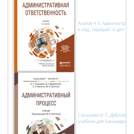
Агапов А. Б.
Административн
е изд., перераб. и доп. М.
Салищева Н. Г., Дубровский
учебник для бакалавриата 