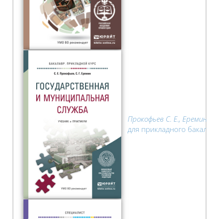
Прокофьев С. Е., Еремин С. 
для прикладного бакалавр