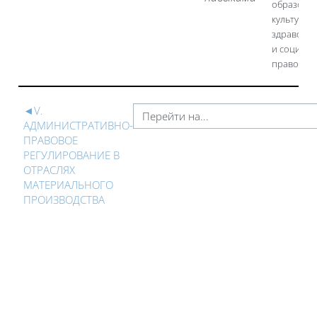
образован
культуры,
здравоох
и социаль
правовой
◄
V.
АДМИНИСТРАТИВНО-
ПРАВОВОЕ
РЕГУЛИРОВАНИЕ В
ОТРАСЛЯХ
МАТЕРИАЛЬНОГО
ПРОИЗВОДСТВА
Блоки