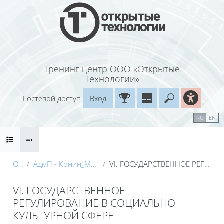
Перейти к основному содержанию
Тренинг центр ООО «Открытые
Технологии»
Гостевой доступ
Вход
Введите ваш
Календарь
Справочные материалы
RU
EN
Блоки
Маршрут внедрения
О курсе
АдмП - Конин_Маторина (Электронный курс)_Демо
VI. ГОСУДАРСТВЕННОЕ РЕГУЛИРОВАНИЕ В СОЦИАЛЬНО-КУЛЬТУРНОЙ СФЕРЕ
VI. ГОСУДАРСТВЕННОЕ
РЕГУЛИРОВАНИЕ В СОЦИАЛЬНО-
КУЛЬТУРНОЙ СФЕРЕ