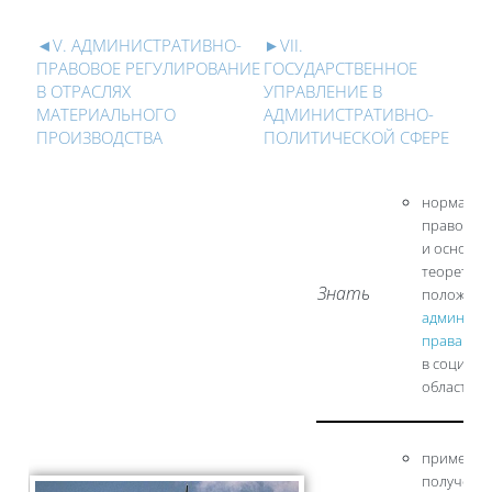
Блоки
Section outline
◄
V. АДМИНИСТРАТИВНО-
►
VII.
ПРАВОВОЕ РЕГУЛИРОВАНИЕ
ГОСУДАРСТВЕННОЕ
В ОТРАСЛЯХ
УПРАВЛЕНИЕ В
МАТЕРИАЛЬНОГО
АДМИНИСТРАТИВНО-
ПРОИЗВОДСТВА
ПОЛИТИЧЕСКОЙ СФЕРЕ
норматив
правовую 
и основн
теоретиче
Знать
положени
админист
права
в социоку
области
применят
полученн