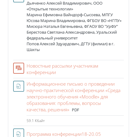
Дьяченко Алексей Владимирович
, ООО
«Открытые технологии»
Марина Ефимовна Вайндорф-Сысоева, МПГУ
Юсова Марина Владимировна,
ФГБОУ ВО «НГПУ»
Мисюра Наталья Евгеньевна, ФГАОУ ВО "УрФУ"
Берестова Светлана Александровна,
Уральский
федеральный университет
Попов
Алексей
Эдуардович
,
ДГТУ (филиал) в г.
Шахты
Новостные рассылки участникам
Форум
конференции
Информационное письмо о проведении
научно-практической конференции «Среда
электронного обучения «Moodle» для
образования: проблемы, вопросы
Файл
качества, решения»
PDF
59.1 Кбайт
Файл
Программа конференции18-20.05