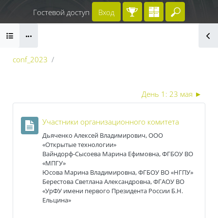
Перейти к основному содержанию
Гостевой доступ
Вход
Введите 
Блоки
conf_2023
Секция: | II Всероссийская научно-практ
Блоки
День 1: 23 мая
►
Страница
Участники организационного комитета
Дьяченко Алексей Владимирович
, ООО
«Открытые технологии»
Вайндорф-Сысоева Марина Ефимовна, ФГБОУ ВО
«МПГУ»
Юсова Марина Владимировна,
ФГБОУ ВО «НГПУ»
Берестова Светлана Александровна,
ФГАОУ ВО
«УрФУ имени первого Президента России Б.Н.
Ельцина»