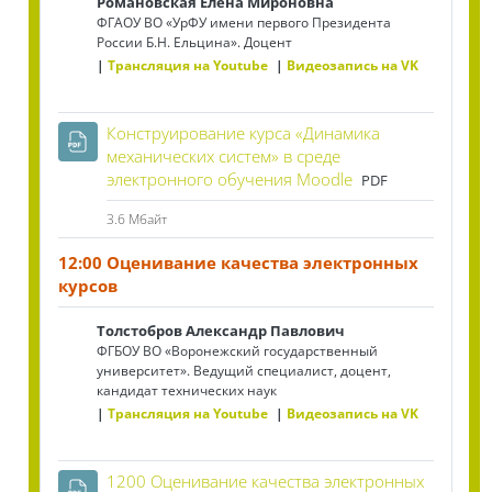
Романовская Елена Мироновна
ФГАОУ ВО «УрФУ имени первого Президента
России Б.Н. Ельцина». Доцент
Трансляция на Youtube
Видеозапись на VK
Конструирование курса «Динамика
механических систем» в среде
Файл
электронного обучения Moodle
PDF
3.6 Мбайт
12:00 Оценивание качества электронных
курсов
Толстобров Александр Павлович
ФГБОУ ВО «Воронежский государственный
университет». Ведущий специалист, доцент,
кандидат технических наук
Трансляция на Youtube
Видеозапись на VK
1200 Оценивание качества электронных