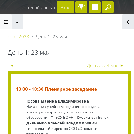
Перейти к основному содержанию
Гостевой доступ
Вход
Введите 
Блоки
conf_2023
День 1: 23 мая
День 1: 23 мая
Секция: День 1: 23 мая | II Всероссийск
Блоки
◄
День 2: 24 мая
►
10:00 - 10:30 Пленарное заседание
Юсова Марина Владимировна
Начальник учебно-методического отдела
института открытого дистанционного
образования ФГБОУ ВО «‎‎НГПУ», эксперт EdTek
Дьяченко Алексей Владимирович
Генеральный директор ООО «Открытые
технологии»