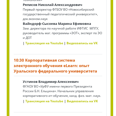
Ряписов Николай Александрович
Первый проректор ФГБОУ ВО «Новосибирский
государственный педагогический университет»,
док.эконом.наук
Вайндорф-Сысоева Марина Ефимовна
Зам. директора по научной работе ИФТИС МПГУ,
руководитель маг. программы «ЭОТ», эксперт по ЭО
и ДОТ
Трансляция на Youtube
Видеозапись на VK
10:30 Корпоративная система
электронного обучения eLearn: опыт
Уральского федерального университета
Устинов Владимир Алексеевич
ФГАОУ ВО «УрФУ имени первого Президента
России Б.Н. Ельцина». Начальник управления
корпоративного ит-обучения, канд. физ.-мат. наук.
Трансляция на Youtube
Видеозапись на VK